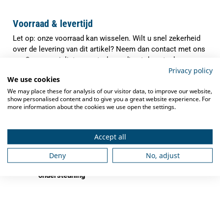
Voorraad & levertijd
Let op: onze voorraad kan wisselen. Wilt u snel zekerheid
over de levering van dit artikel? Neem dan contact met ons
op. Onze specialisten controleren direct de actuele
Privacy policy
voorraad en verwachte levertijd, zodat u precies weet waar
We use cookies
u aan toe bent.
We may place these for analysis of our visitor data, to improve our website,
✓
show personalised content and to give you a great website experience. For
Indien op voorraad binnen
1-3 werkdagen
more information about the cookies we use open the settings.
verzonden
✓
Gratis verzending
vanaf €250,-
Accept all
✓
Deskundig advies
van grootkeukenspecialisten
Deny
No, adjust
✓
Ook na aankoop bieden we
service en
ondersteuning