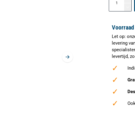
Voorraad 
Let op: onz
levering va
specialiste
levertijd, 
✓
Ind
✓
Gra
✓
Des
✓
Ook