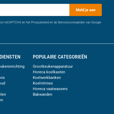
Meld je aan
door reCAPTCHA en het Privacybeleid en de Servicevoorwaarden van Google
DIENSTEN
POPULAIRE CATEGORIEËN
ukeninrichting
Grootkeukenapparatuur
Horeca koelkasten
ons
Koelwerkbanken
oud
Koelvitrines
Horeca vaatwassers
len
Bakwanden
en