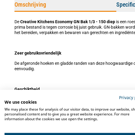
Omschrijving
Specifi
De
Creative
Kitchens Economy
GN Bak 1/3 - 150 diep
is een roes
prima bestand is tegen corrosie bij juist gebruik. GN-bakken wor
het bereiden, verpakken en bewaren van gerechten en ingrediënt
Zeer gebruiksvriendelijk
De afgeronde hoeken en gladde randen van deze hoogwaardige c
eenvoudig.
Geschiktheid
Privacy 
Deze gastronormbak is geschikt voor gebruik in onder meer koelw
We use cookies
bain marie systemen en chafing dishes.
We may place these for analysis of our visitor data, to improve our website, s
personalised content and to give you a great website experience. For more
information about the cookies we use open the settings.
Accessoires