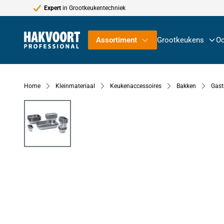
Expert
in Grootkeukentechniek
Ga naar de inhoud
Assortiment
Grootkeukens
Oc
Home
Kleinmateriaal
Keukenaccessoires
Bakken
Gast