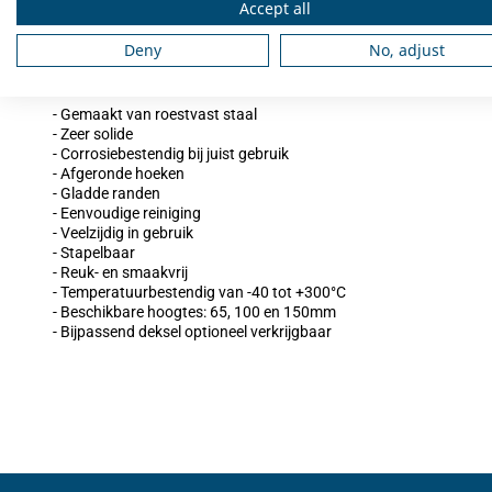
Maak uw gastronormbak compleet met een Creative Kitchen dekse
Accept all
Deny
No, adjust
Kenmerken van deze gastronormbak:
- Gemaakt van roestvast staal
- Zeer solide
- Corrosiebestendig bij juist gebruik
- Afgeronde hoeken
- Gladde randen
- Eenvoudige reiniging
- Veelzijdig in gebruik
- Stapelbaar
- Reuk- en smaakvrij
- Temperatuurbestendig van -40 tot +300°C
- Beschikbare hoogtes: 65, 100 en 150mm
- Bijpassend deksel optioneel verkrijgbaar