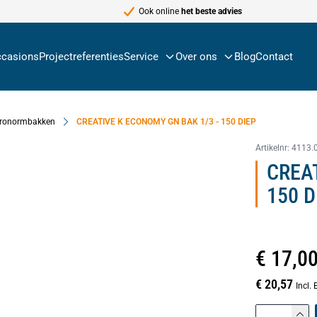
Ook online
het beste advies
casions
Projectreferenties
Service
Over ons
Blog
Contact
ronormbakken
CREATIVE K ECONOMY GN BAK 1/3 - 150 DIEP
Artikelnr:
4113.
CREA
150 D
€ 17,0
€ 20,57
Incl.