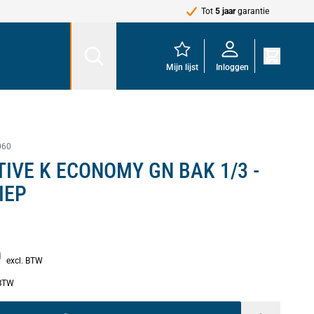
Tot
5 jaar
garantie
Mijn lijst
Inloggen
060
TIVE K ECONOMY GN BAK 1/3 -
IEP
0
excl. BTW
 BTW