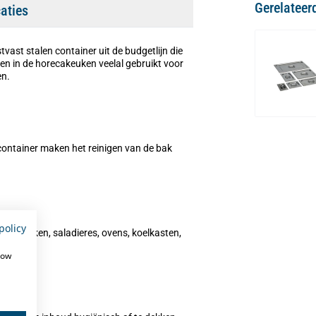
Gerelateer
caties
tvast stalen container uit de budgetlijn die
den in de horecakeuken veelal gebruikt voor
en.
ontainer maken het reinigen van de bak
policy
erkbanken, saladieres, ovens, koelkasten,
how