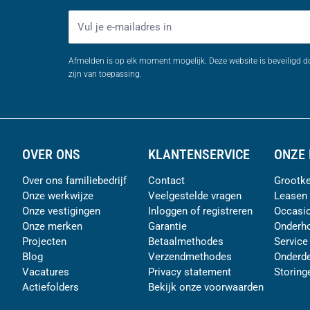
E-mailadres
Afmelden is op elk moment mogelijk. Deze website is beveiligd 
zijn van toepassing.
OVER ONS
KLANTENSERVICE
ONZE 
Over ons familiebedrijf
Contact
Grootke
Onze werkwijze
Veelgestelde vragen
Leasen
Onze vestigingen
Inloggen of registreren
Occasi
Onze merken
Garantie
Onderh
Projecten
Betaalmethodes
Service
Blog
Verzendmethodes
Onderde
Vacatures
Privacy statement
Storing
Actiefolders
Bekijk onze voorwaarden