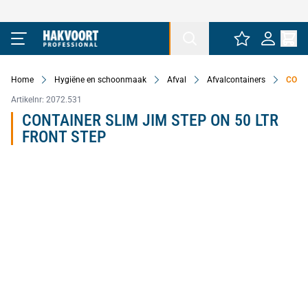
Ga naar de inhoud
Home
Hygiëne en schoonmaak
Afval
Afvalcontainers
CONT
Artikelnr:
2072.531
CONTAINER SLIM JIM STEP ON 50 LTR
FRONT STEP