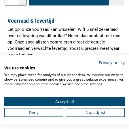
Voorraad & levertijd
Let op: onze voorraad kan wisselen. Wilt u snel zekerheid
over de levering van dit artikel? Neem dan contact met ons
op. Onze specialisten controleren direct de actuele
voorraad en verwachte levertijd, zodat u precies weet waar
u aan toe bent.
Privacy policy
✓
Indien op voorraad binnen
1-3 werkdagen
We use cookies
verzonden
We may place these for analysis of our visitor data, to improve our website,
show personalised content and to give you a great website experience. For
✓
Gratis verzending
vanaf €250,-
more information about the cookies we use open the settings.
✓
Deskundig advies
van grootkeukenspecialisten
Accept all
✓
Ook na aankoop bieden we
service en
ondersteuning
Deny
No, adjust