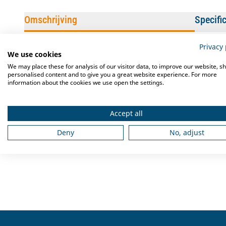
Omschrijving
Specifi
Privacy 
Met het
Creative Kitchens Dubbel Wandschap RVS 1800x300
We use cookies
bergruimte in uw keuken. Het wandschap is ideaal voor het opsl
We may place these for analysis of our visitor data, to improve our website, s
personalised content and to give you a great website experience. For more
information about the cookies we use open the settings.
Kenmerken van dit wandschap
- Gemaakt van hoogwaardig roestvrij staal
Accept all
- Gemakkelijk aan de muur te bevestigen
- Snel en eenvoudig extra bergruimte
Deny
No, adjust
- Verstelbare consoles
- Wordt geleverd met montagestrips