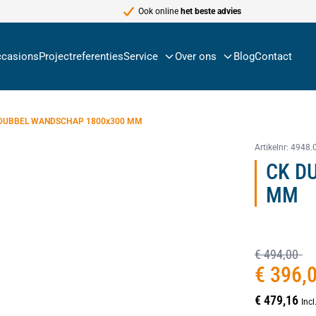
Ook online
het beste advies
casions
Projectreferenties
Service
Over ons
Blog
Contact
DUBBEL WANDSCHAP 1800x300 MM
Artikelnr:
4948.
CK D
MM
€ 494,00
€ 396,
€ 479,16
Inc