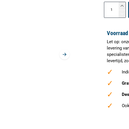
Voorraad 
Let op: onz
levering va
specialiste
levertijd, 
✓
Ind
✓
Gra
✓
Des
✓
Ook