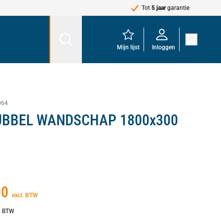
Tot
5 jaar
garantie
Mijn lijst
Inloggen
064
UBBEL WANDSCHAP 1800x300
00
excl. BTW
l. BTW