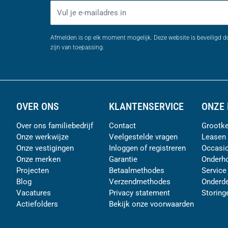
E-mailadres
Afmelden is op elk moment mogelijk. Deze website is beveiligd 
zijn van toepassing.
OVER ONS
KLANTENSERVICE
ONZE 
Over ons familiebedrijf
Contact
Grootke
Onze werkwijze
Veelgestelde vragen
Leasen
Onze vestigingen
Inloggen of registreren
Occasi
Onze merken
Garantie
Onderh
Projecten
Betaalmethodes
Service
Blog
Verzendmethodes
Onderde
Vacatures
Privacy statement
Storing
Actiefolders
Bekijk onze voorwaarden