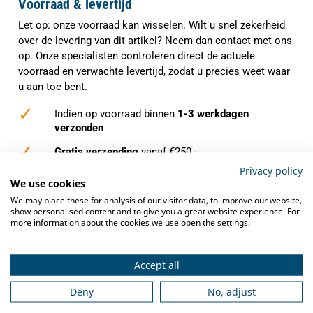
Voorraad & levertijd
Let op: onze voorraad kan wisselen. Wilt u snel zekerheid
over de levering van dit artikel? Neem dan contact met ons
op. Onze specialisten controleren direct de actuele
voorraad en verwachte levertijd, zodat u precies weet waar
u aan toe bent.
✓
Indien op voorraad binnen
1-3 werkdagen
verzonden
✓
Gratis verzending
vanaf €250,-
Privacy policy
✓
Deskundig advies
van grootkeukenspecialisten
We use cookies
We may place these for analysis of our visitor data, to improve our website,
✓
Ook na aankoop bieden we
service en
show personalised content and to give you a great website experience. For
ondersteuning
more information about the cookies we use open the settings.
Accept all
Deny
No, adjust
Omschrijving