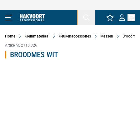
Ga naar de inhoud
Home
Kleinmateriaal
Keukenaccessoires
Messen
Broodmes
Artikelnr:
2115.326
BROODMES WIT