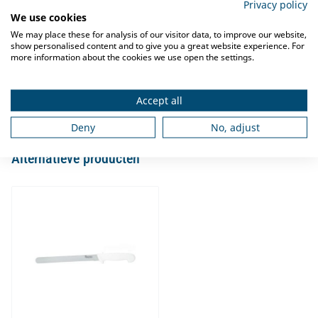
Privacy policy
Omschrijving
We use cookies
We may place these for analysis of our visitor data, to improve our website,
Het
Broodmes 250mm Wit
is gemaakt van hard chroom molybdeen
show personalised content and to give you a great website experience. For
staal. Het mes is duurzaam, corrosiebestendig en blijft lang scherp.
more information about the cookies we use open the settings.
Het mes kan in de vaatwasser.
Specificaties
Accept all
Deny
No, adjust
Alternatieve producten
Navigating through the elements of the carousel is possible using
Press to skip carousel