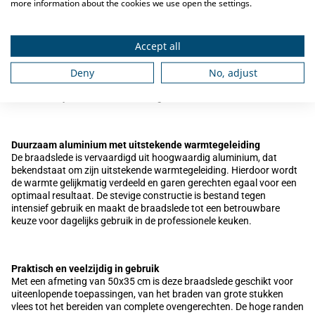
more information about the cookies we use open the settings.
Omschrijving
Deze
Braadslede 50x35 cm
is een robuuste en veelzijdige
Accept all
braadslede die ideaal is voor het bereiden van vlees, gevogelte,
ovenschotels en geroosterde groenten. Dankzij de royale
Deny
No, adjust
afmetingen biedt de braadslede voldoende ruimte voor grotere
porties, waardoor deze zeer geschikt is voor professionele keukens,
horecabedrijven en intensief thuisgebruik.
Duurzaam aluminium met uitstekende warmtegeleiding
De braadslede is vervaardigd uit hoogwaardig aluminium, dat
bekendstaat om zijn uitstekende warmtegeleiding. Hierdoor wordt
de warmte gelijkmatig verdeeld en garen gerechten egaal voor een
optimaal resultaat. De stevige constructie is bestand tegen
intensief gebruik en maakt de braadslede tot een betrouwbare
keuze voor dagelijks gebruik in de professionele keuken.
Praktisch en veelzijdig in gebruik
Met een afmeting van 50x35 cm is deze braadslede geschikt voor
uiteenlopende toepassingen, van het braden van grote stukken
vlees tot het bereiden van complete ovengerechten. De hoge randen