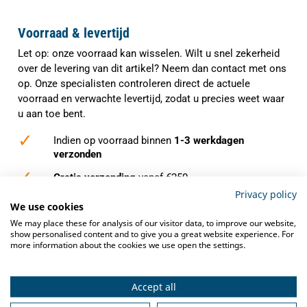
Voorraad & levertijd
Let op: onze voorraad kan wisselen. Wilt u snel zekerheid
over de levering van dit artikel? Neem dan contact met ons
op. Onze specialisten controleren direct de actuele
voorraad en verwachte levertijd, zodat u precies weet waar
u aan toe bent.
✓
Indien op voorraad binnen
1-3 werkdagen
verzonden
✓
Gratis verzending
vanaf €250,-
Privacy policy
✓
Deskundig advies
van grootkeukenspecialisten
We use cookies
We may place these for analysis of our visitor data, to improve our website,
✓
Ook na aankoop bieden we
service en
show personalised content and to give you a great website experience. For
ondersteuning
more information about the cookies we use open the settings.
Accept all