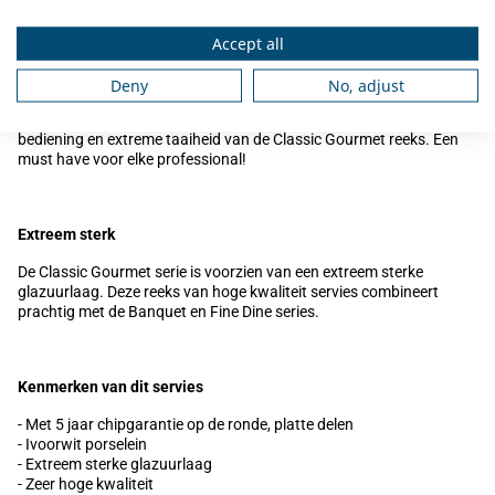
Omschrijving
Accept all
Het
Rak Classic Gourmet Bord 38x21cm DS/6
is een ivoorwitte
Deny
No, adjust
serie van hoge kwaliteit met 5 jaar chipgarantie. Dit servies, met zijn
vierkante, ronde of rechthoekige vormen, zijn de eenvoudige
bediening en extreme taaiheid van de Classic Gourmet reeks. Een
must have voor elke professional!
Extreem sterk
De Classic Gourmet serie is voorzien van een extreem sterke
glazuurlaag. Deze reeks van hoge kwaliteit servies combineert
prachtig met de Banquet en Fine Dine series.
Kenmerken van dit servies
- Met 5 jaar chipgarantie op de ronde, platte delen
- Ivoorwit porselein
- Extreem sterke glazuurlaag
- Zeer hoge kwaliteit