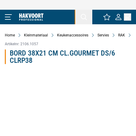
Ga naar de inhoud
Home
Kleinmateriaal
Keukenaccessoires
Servies
RAK
Artikelnr:
2106.1057
BORD 38X21 CM CL.GOURMET DS/6
CLRP38