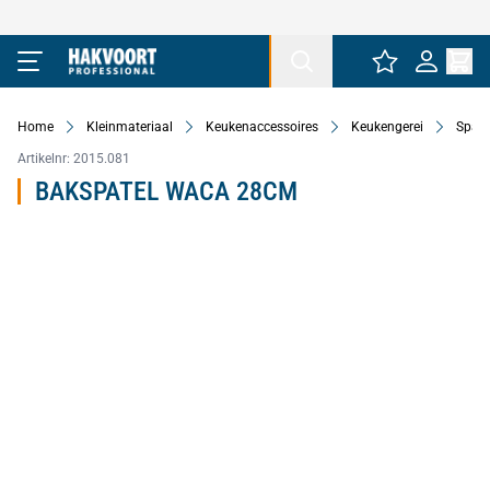
Ga naar de inhoud
Home
Kleinmateriaal
Keukenaccessoires
Keukengerei
Spate
Artikelnr:
2015.081
BAKSPATEL WACA 28CM