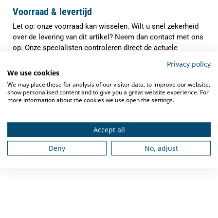
Voorraad & levertijd
Let op: onze voorraad kan wisselen. Wilt u snel zekerheid
over de levering van dit artikel? Neem dan contact met ons
op. Onze specialisten controleren direct de actuele
voorraad en verwachte levertijd, zodat u precies weet waar
Privacy policy
u aan toe bent.
We use cookies
We may place these for analysis of our visitor data, to improve our website,
✓
Indien op voorraad binnen
1-3 werkdagen
show personalised content and to give you a great website experience. For
verzonden
more information about the cookies we use open the settings.
✓
Gratis verzending
vanaf €250,-
Accept all
✓
Deskundig advies
van grootkeukenspecialisten
Deny
No, adjust
✓
Ook na aankoop bieden we
service en
ondersteuning